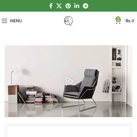
0
MENU
₨
0