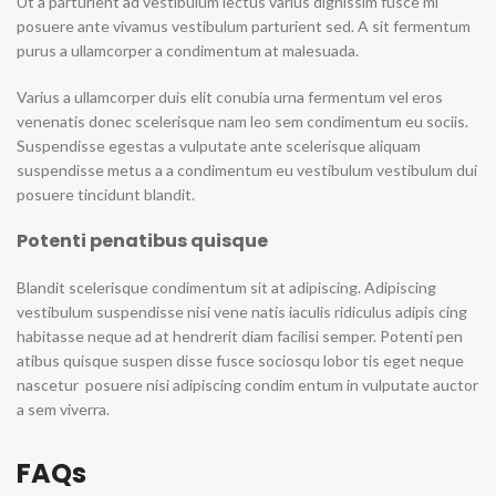
Ut a parturient ad vestibulum lectus varius dignissim fusce mi
posuere ante vivamus vestibulum parturient sed. A sit fermentum
purus a ullamcorper a condimentum at malesuada.
Varius a ullamcorper duis elit conubia urna fermentum vel eros
venenatis donec scelerisque nam leo sem condimentum eu sociis.
Suspendisse egestas a vulputate ante scelerisque aliquam
suspendisse metus a a condimentum eu vestibulum vestibulum dui
posuere tincidunt blandit.
Potenti penatibus quisque
Blandit scelerisque condimentum sit at adipiscing. Adipiscing
vestibulum suspendisse nisi vene natis iaculis ridiculus adipis cing
habitasse neque ad at hendrerit diam facilisi semper. Potenti pen
atibus quisque suspen disse fusce sociosqu lobor tis eget neque
nascetur posuere nisi adipiscing condim entum in vulputate auctor
a sem viverra.
FAQs